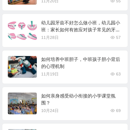
11月20日
55
幼儿园牙齿不好怎么做小班，幼儿园小
班：家长如何有效应对孩子常见的牙齿
问题
11月28日
57
如何培养中班胆子，中班孩子胆小背后
的心理机制
11月19日
63
如何亲身感受幼小衔接的小学课堂氛
围？
10月24日
69