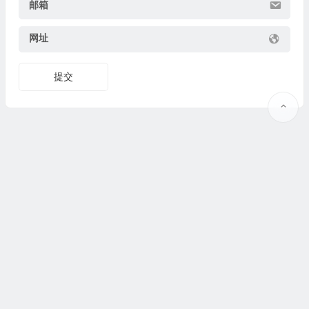
邮箱
网址
提交
Copyright © 2025
果识教育
www.guoshijiaoyu.net 版权所有.
豫ICP备19037373号-2
@
联系