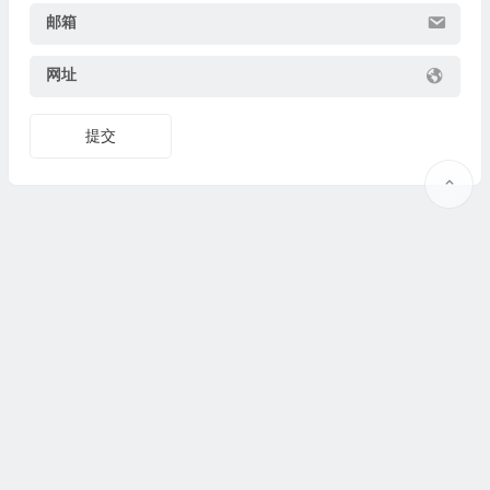
邮箱
网址
提交
Copyright © 2025
果识教育
www.guoshijiaoyu.net 版权所有.
豫ICP备19037373号-2
@
联系