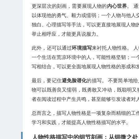
更深层次的刻画，需要展现人物的
内心世界
。 
以体现他的勇气、毅力或懦弱；一个人物与他人
独白、心理描写等手法，可以更直接地展现人物
举止相呼应，才能更具说服力。
此外，还可以通过
环境描写
来衬托人物性格。 
一个生活在荒凉环境中的人，可能性格坚韧；一
写相结合，可以更全面地展现人物性格的形成和
最后，要记住
避免脸谱化
的描写。 不要简单地给
物可以既善良又懦弱，既勇敢又冲动，既聪明又
者在阅读过程中产生共鸣，甚至能够引发读者对
总而言之，描写人物性格是一项复杂而精细的工
学习和实践，才能提高人物性格描写的水平。
人物性格描写中的细节刻画：从细微之处