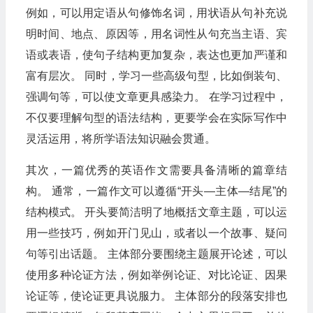
例如，可以用定语从句修饰名词，用状语从句补充说
明时间、地点、原因等，用名词性从句充当主语、宾
语或表语，使句子结构更加复杂，表达也更加严谨和
富有层次。 同时，学习一些高级句型，比如倒装句、
强调句等，可以使文章更具感染力。 在学习过程中，
不仅要理解句型的语法结构，更要学会在实际写作中
灵活运用，将所学语法知识融会贯通。
其次，一篇优秀的英语作文需要具备清晰的篇章结
构。 通常，一篇作文可以遵循“开头—主体—结尾”的
结构模式。 开头要简洁明了地概括文章主题，可以运
用一些技巧，例如开门见山，或者以一个故事、疑问
句等引出话题。 主体部分要围绕主题展开论述，可以
使用多种论证方法，例如举例论证、对比论证、因果
论证等，使论证更具说服力。 主体部分的段落安排也