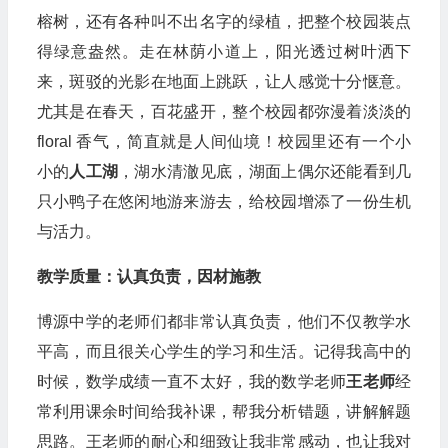
榕树，还有各种叫不出名字的绿植，把整个校园装点
得绿意盎然。走在林荫小道上，阳光透过树叶洒下
来，斑驳的光影在地面上跳跃，让人感觉十分惬意。
尤其是在春天，百花盛开，整个校园都弥漫着淡淡的
floral 香气，简直就是人间仙境！校园里还有一个小
小的
人工湖
，湖水清澈见底，湖面上偶尔还能看到几
只小鸭子在悠闲地游来游去，给校园增添了一份生机
与活力。
教学质量：认真负责，因材施教
博源中学的老师们都非常认真负责，他们不仅教学水
平高，而且很关心学生的学习和生活。记得我高中的
时候，数学成绩一直不太好，我的数学老师
王老师
经
常利用课余时间给我补课，帮我分析错题，讲解解题
思路。王老师的耐心和细致让我非常感动，也让我对