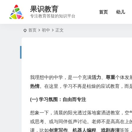
果识教育
首页
幼儿
专注教育答疑的知识平台
首页
初中
正文
我理想中的中学，是一个充满
活力
、
尊重
个体发
热情
。在这里，学习不再是枯燥的应试教育，而
(一) 学习氛围：自由而专注
想象一下，清晨的阳光透过落地窗洒进教室，空
或思考、或与同伴低声讨论。老师不是高高在上
课，比如
创意写作
、
机器人编程
、
戏剧表演
等等