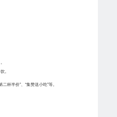
串。
冰饮。
二杯半价”、“集赞送小吃”等。