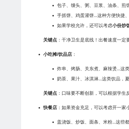
包子、馒头、粥、豆浆、油条、煎饼
手抓饼、鸡蛋灌饼...这种方便快
如果学校允许，还可以考虑
小份炒
关键点
：干净卫生是底线！出餐速度一定
小吃摊/饮品店
：
炸串、烤肠、关东煮、麻辣烫...
奶茶、果汁、冰淇淋...这类饮品
关键点
：口味要不断创新，可以根据学生反
快餐店
：如果资金充足，可以考虑开一家
盖浇饭、炒饭、面条、米粉...这些