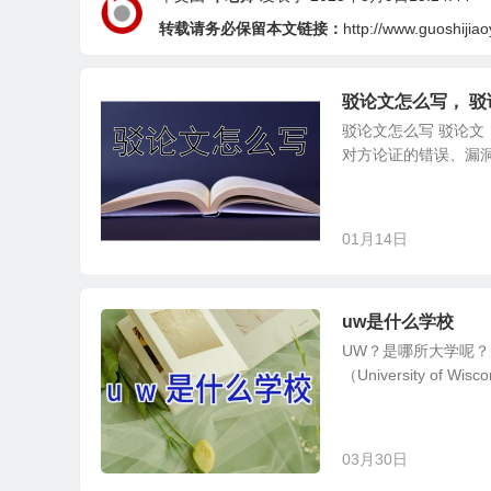
转载请务必保留本文链接：
http://www.guoshijia
驳论文怎么写， 
驳论文怎么写 驳论
对方论证的错误、漏洞或
01月14日
uw是什么学校
UW？是哪所大学呢？别
（University of Wiscon
03月30日