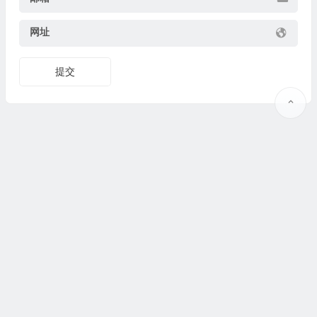
网址
提交
Copyright © 2025
果识教育
www.guoshijiaoyu.net 版权所有.
豫ICP备19037373号-2
@
联系