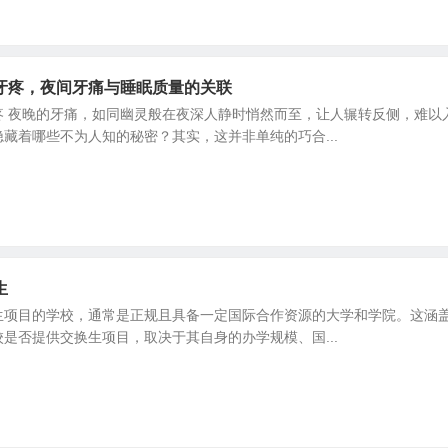
牙疼，夜间牙痛与睡眠质量的关联
疼 夜晚的牙痛，如同幽灵般在夜深人静时悄然而至，让人辗转反侧，难以
藏着哪些不为人知的秘密？其实，这并非单纯的巧合...
生
生项目的学校，通常是正规且具备一定国际合作资源的大学和学院。这涵
是否提供交换生项目，取决于其自身的办学规模、国...