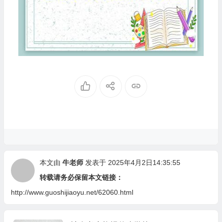
本文由
牛老师
发表于 2025年4月2日14:35:55
转载请务必保留本文链接：
http://www.guoshijiaoyu.net/62060.html