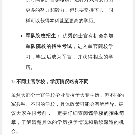
更多的努力和毅力，但只要坚持下去，同
样可以获得本科甚至更高的学历。
军队院校招生：
优秀的士官有机会参加
军队院校的招生考试
，进入军官院校学
习，毕业后成为军官，并获得相应的学
历。
✨
不同士官学校，学历情况略有不同
虽然大部分士官学校毕业后授予大专学历，但不同的
军兵种、不同的学校，具体政策可能会有所差异。建
议大家在报考前，一定要仔细查阅
该学校的招生简
章
，了解清楚具体的学历授予情况和后续深造的机
会。