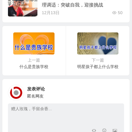
理调适：突破自我，迎接挑战
12月13日
50
上一篇
下一篇
什么是贵族学校
明星孩子都上什么学校
发表评论
匿名网友