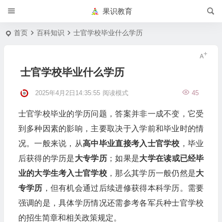
果识教育
首页
百科知识
士官学校毕业什么学历
士官学校毕业什么学历
2025年4月2日14:35:55
阅读模式
45
士官学校毕业的学历问题，答案并非一成不变，它受
到多种因素的影响，主要取决于入学前和毕业时的情
况。一般来说，从
高中毕业直接考入士官学校
，毕业
后获得的学历是
大专学历
；如果是
大学在读或已经毕
业的大学生考入士官学校
，那么其学历一般仍然是
大
专学历
，但有机会通过后续进修获得本科学历。需要
强调的是，具体学历情况还需参考各军兵种士官学校
的招生简章和相关政策规定。