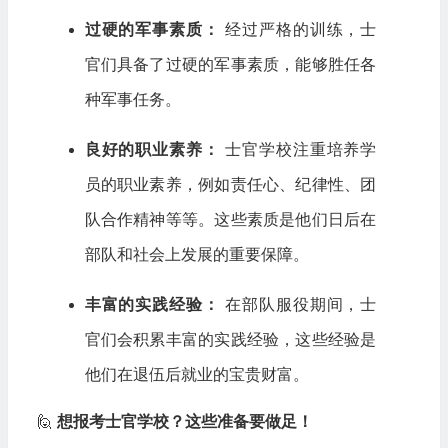
过硬的军事素质：
经过严格的训练，士
官们具备了过硬的军事素质，能够胜任各
种军事任务。
良好的职业素养：
士官学校注重培养学
员的职业素养，例如责任心、纪律性、团
队合作精神等等。这些素质是他们日后在
部队和社会上发展的重要保障。
丰富的实践经验：
在部队服役期间，士
官们会积累丰富的实践经验，这些经验是
他们在退伍后就业的宝贵财富。
🙋
想报考士官学校？这些准备要做足！