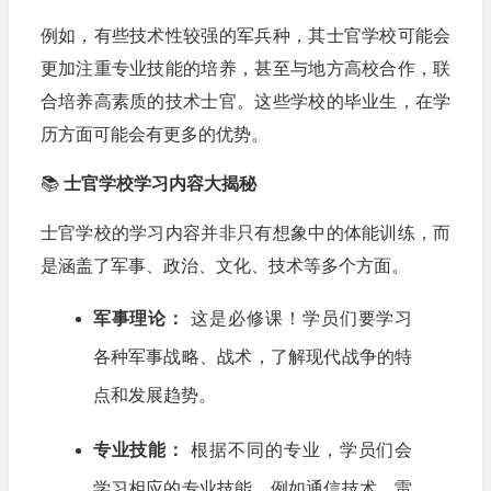
例如，有些技术性较强的军兵种，其士官学校可能会
更加注重专业技能的培养，甚至与地方高校合作，联
合培养高素质的技术士官。这些学校的毕业生，在学
历方面可能会有更多的优势。
📚
士官学校学习内容大揭秘
士官学校的学习内容并非只有想象中的体能训练，而
是涵盖了军事、政治、文化、技术等多个方面。
军事理论：
这是必修课！学员们要学习
各种军事战略、战术，了解现代战争的特
点和发展趋势。
专业技能：
根据不同的专业，学员们会
学习相应的专业技能，例如通信技术、雷