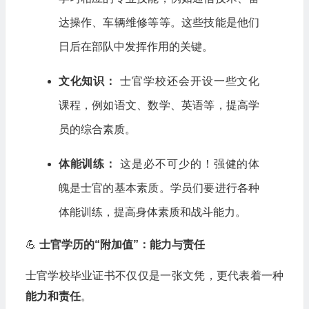
达操作、车辆维修等等。这些技能是他们
日后在部队中发挥作用的关键。
文化知识：
士官学校还会开设一些文化
课程，例如语文、数学、英语等，提高学
员的综合素质。
体能训练：
这是必不可少的！强健的体
魄是士官的基本素质。学员们要进行各种
体能训练，提高身体素质和战斗能力。
💪
士官学历的“附加值”：能力与责任
士官学校毕业证书不仅仅是一张文凭，更代表着一种
能力和责任
。