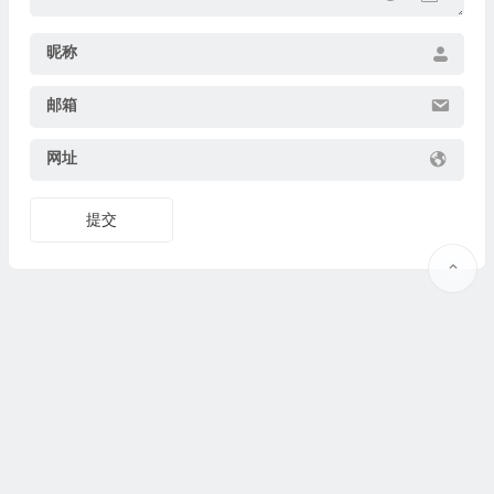
昵称
邮箱
网址
提交