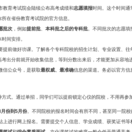
市教育考试院会陆续公布高考成绩和
志愿填报
时间。这个时间通
你所在省份教育考试院的官方信息。
愿批次
，例如
提前批
、
本科批之后的专科批
。不同批次的志愿填
体时间安排。
要提前做好功课。了解各个专科院校的招生计划、专业设置、往
高考出分前就开始收集信息，等到分数出来后，才能更加从容地
微信公众号，是获取
最权威、最准确
信息的渠道。务必以官方信
种方式。通过单招，同学们可以提前锁定心仪的院校，不用再参
3月份到5月份
。不同院校的报名时间会有所不同，甚至同一院校
站上进行网上报名。需要提交个人信息、学业成绩、获奖证书等
课笔试
和
综合素质面试
。文化课笔试的难度一般会低于普通高考