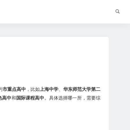
的
市重点高中
，比如
上海中学
、
华东师范大学第二
色高中
和
国际课程高中
。具体选择哪一所，需要综