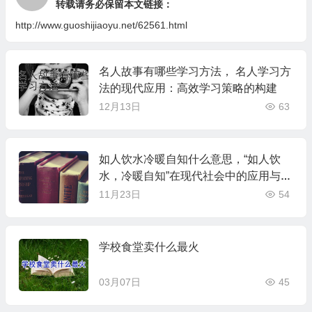
转载请务必保留本文链接：
http://www.guoshijiaoyu.net/62561.html
名人故事有哪些学习方法， 名人学习方
法的现代应用：高效学习策略的构建
12月13日
63
如人饮水冷暖自知什么意思，“如人饮
水，冷暖自知”在现代社会中的应用与误
解
11月23日
54
学校食堂卖什么最火
03月07日
45