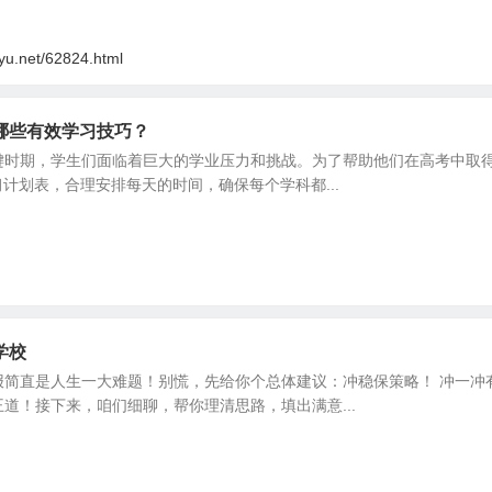
oyu.net/62824.html
哪些有效学习技巧？
键时期，学生们面临着巨大的学业压力和挑战。为了帮助他们在高考中取得
习计划表，合理安排每天的时间，确保每个学科都...
学校
报简直是人生一大难题！别慌，先给你个总体建议：冲稳保策略！ 冲一冲
道！接下来，咱们细聊，帮你理清思路，填出满意...