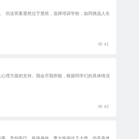
校。 但这答案显然过于笼统，选择培训学校，如同挑选人生
41
及心理方面的支持。我会尽我所能，根据同学们的具体情况
42
伤害、意外医疗、疾病身故、重大疾病这几大类。但是具体