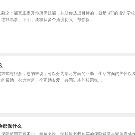
蔽之：能真正提升你所需技能，并助你达成目标的，就是“好”的培训学
绝非易事。下面，我将从多个角度切入，帮你拨...
么
的方式有很多，总的来说，可以分为学习方面的互助、生活方面的关怀以
的帮助，努力营造一个互助友爱、共同进步的校园氛...
险都保什么
，保障范围可真不少！简单来说，学校给老师购买的保险通常会涵盖意外