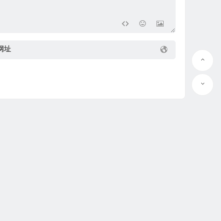
网址
号-2
@
联系