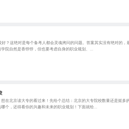
校好？这绝对是每个备考人都会灵魂拷问的问题。答案其实没有绝对的，最
学院自然是香饽饽，但也要考虑自身的职业规划、...
校
？想在北京读大专的看过来！先给个总结：北京的大专院校数量还是挺多
哪个，还得看你的兴趣和未来的职业规划！下面就给...