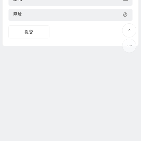
网址
提交
Copyright © 2025
果识教育
www.guoshijiaoyu.net 版权所有.
豫ICP备19037373号-2
@
联系