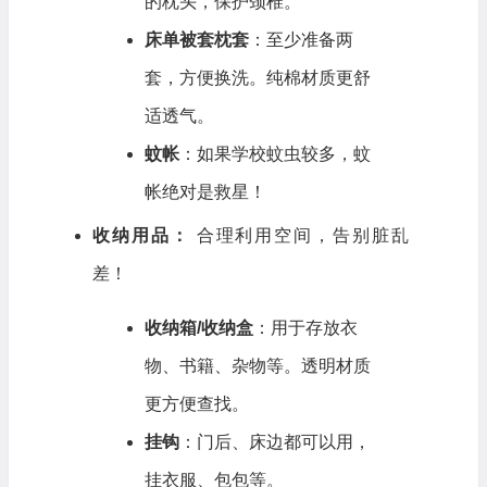
的枕头，保护颈椎。
床单被套枕套
：至少准备两
套，方便换洗。纯棉材质更舒
适透气。
蚊帐
：如果学校蚊虫较多，蚊
帐绝对是救星！
收纳用品：
合理利用空间，告别脏乱
差！
收纳箱/收纳盒
：用于存放衣
物、书籍、杂物等。透明材质
更方便查找。
挂钩
：门后、床边都可以用，
挂衣服、包包等。