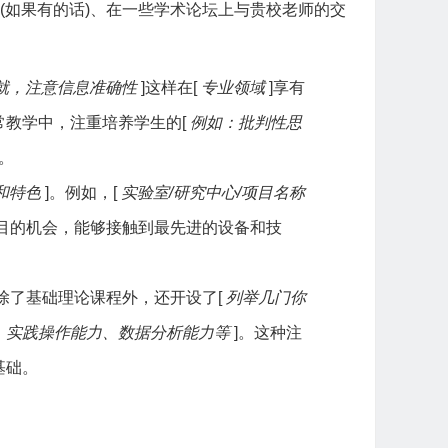
(如果有的话)、在一些学术论坛上与贵校老师的交
就，注意信息准确性
]这样在[
专业领域
]享有
教学中，注重培养学生的[
例如：批判性思
。
和特色
]。例如，[
实验室/研究中心/项目名称
目的机会，能够接触到最先进的设备和技
。
除了基础理论课程外，还开设了[
列举几门你
、实践操作能力、数据分析能力等
]。这种注
基础。