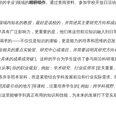
你的专业
]领域的
精耕细作
。通过查阅资料、参加学校开放日活动
业领域内知名的教授，最好是该校的，并简述其主要研究方向和成
界具有广泛影响力，更重要的是，他们将这些前沿知识融入到日常
所渴求的——不仅仅是知识的灌输，更是能力的培养和思维的启发
专业相关的重点实验室、研究中心或项目，并简要说明其研究方向
个具体的成果或突破
]。这样的平台为学生提供了参与前沿科研项
从事[
你的职业规划，例如：学术研究、行业应用等
]至关重要
体系并非照本宣科，而是紧密结合学科发展前沿和行业实际需求。
明其吸引你的地方
]等课程，注重培养学生的[
例如：跨学科视野
在这里能够学到真正有用的知识和技能，为未来的发展打下坚实