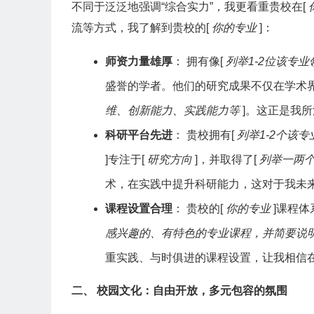
不同于泛泛地强调“综合实力”，我更看重贵校在[
流等方式，我了解到贵校的[
你的专业
]：
师资力量雄厚
： 拥有像[
列举1-2位该专
盛誉的学者。他们的研究成果不仅在学术
维、创新能力、实践能力等
]。这正是我
科研平台先进
： 贵校拥有[
列举1-2个该
]专注于[
研究方向
]，并取得了[
列举一两
术，在实践中提升科研能力，这对于我未来
课程设置合理
： 贵校的[
你的专业
]课程
感兴趣的、有特色的专业课程，并简要说
重实践、与时俱进的课程设置，让我相信
二、 校园文化：自由开放，多元包容的氛围