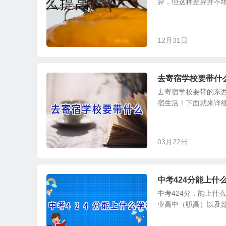
异，但这种差异并不绝
12月31日
去寄宿学校要带什
去寄宿学校要带的东
宿生活！下面就来详细
03月22日
中考424分能上什
中考424分，能上什
业高中（职高）以及部