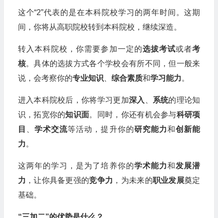
这个“2”代表的是在本科院校学习的两年时间。这期
间，你将从高职院校转到本科院校，继续深造。
转入本科院校，你需要参加一定的
选拔考试
或者
考
核
。具体的选拔方式各个学校会有所不同，但一般来
说，会考察你的
专业知识
、
综合素质
和
学习能力
。
进入本科院校后，你将学习更加
深入
、
系统
的理论知
识，拓宽你的
知识面
。同时，你还有机会参与
科研项
目
、
学术交流
等活动，提升你的
研究能力
和
创新能
力
。
这两年的学习，是为了培养你的
学术能力
和
发展潜
力
，让你具备更强的
竞争力
，为未来的
职业发展
奠定
基础。
“三加二”的优势是什么？