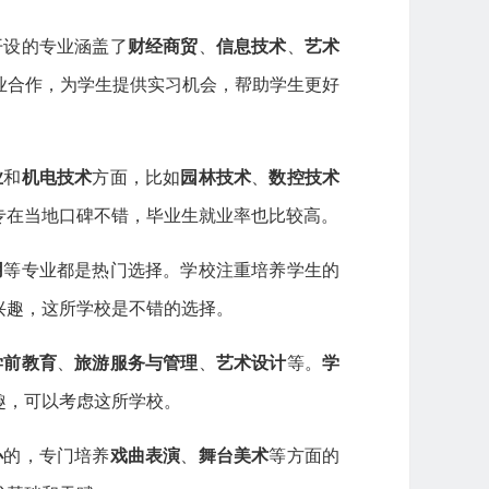
开设的专业涵盖了
财经商贸
、
信息技术
、
艺术
业合作，为学生提供实习机会，帮助学生更好
业
和
机电技术
方面，比如
园林技术
、
数控技术
专在当地口碑不错，毕业生就业率也比较高。
用
等专业都是热门选择。学校注重培养学生的
兴趣，这所学校是不错的选择。
学前教育
、
旅游服务与管理
、
艺术设计
等。
学
趣，可以考虑这所学校。
办
的，专门培养
戏曲表演
、
舞台美术
等方面的