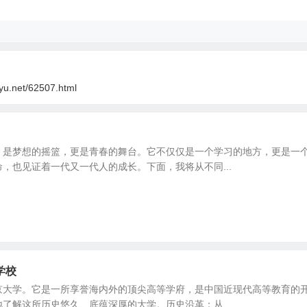
oyu.net/62507.html
，是梦想的摇篮，更是青春的舞台。它不仅仅是一个学习的地方，更是一
，也见证着一代又一代人的成长。下面，我将从不同...
学校
京大学。它是一所享誉海内外的顶尖高等学府，是中国近现代高等教育的
了解这所历史悠久、底蕴深厚的大学。历史沿革：从...