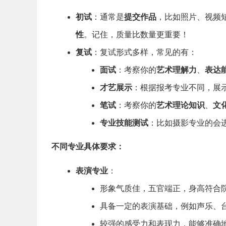
初试
：通常是
提交作品
，比如照片、视频
性
。记住，质量比数量更重要！
复试
：复试形式多样，常见的有：
面试
：考察你的
艺术理解力
、
表达
才艺展示
：根据报考专业不同，展
笔试
：考察你的
艺术理论知识
、
文
专业技能测试
：比如摄影专业的会
不同专业具体要求：
表演专业
：
形象气质佳，五官端正，身高符合
具备一定的表演基础，例如声乐、
较强的感受力和表现力，能够准确