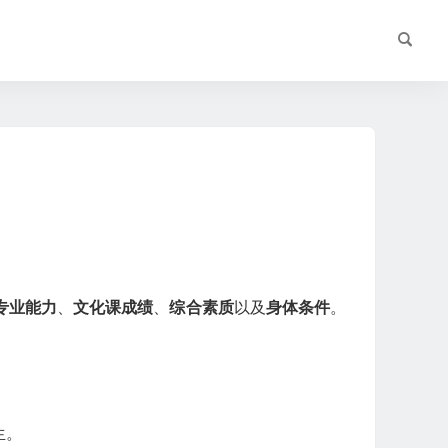
专业能力
、
文化课成绩
、
综合素质
以及
身体条件
。
生。