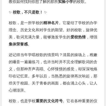
教你如何找到你想了解的那所
实验小学
的校歌。
✨
校歌，不只是歌！
✨
校歌，是一所学校的
精神名片
。它凝结了学校的办学
理念、历史文化和对学生的期望。好的校歌，旋律优
美，歌词充满力量，能够激发学生的
爱校热情
，增强
集体荣誉感
。
还记得当年学唱校歌的情景吗？清晨的操场上，稚嫩
的嗓音一遍遍练习，也许当时并不完全理解歌词的含
义，但那种齐声高唱、心怀憧憬的感觉，却深深地烙
印在记忆里。多年以后，当熟悉的旋律再次响起，那
些关于校园、关于青春的画面，都会涌上心头，让人
心潮澎湃。
校歌，也是学校
重要的文化符号
。它在各种重要的仪